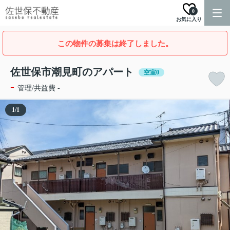
0
お気に入り
この物件の募集は終了しました。
佐世保市潮見町のアパート
空室0
-
管理/共益費 -
1
/
1