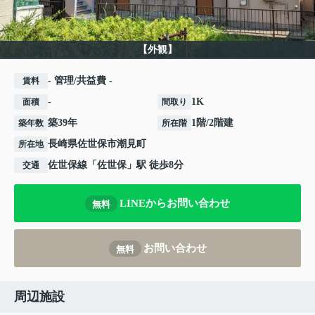
【外観】
- 管理/共益費 -
賃料
-
1K
面積
間取り
築39年
1階/2階建
築年数
所在階
長崎県
佐世保市
潮見町
所在地
佐世保線
「
佐世保
」駅 徒歩8分
交通
LINEからお問い合わせ
無料
お問い合わせ
無料
周辺施設