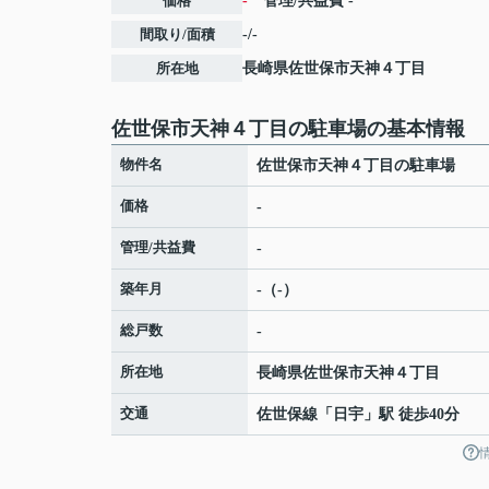
価格
-
管理/共益費
-
間取り/面積
-/-
所在地
長崎県
佐世保市
天神
４丁目
佐世保市天神４丁目の駐車場の基本情報
物件名
佐世保市天神４丁目の駐車場
価格
-
管理/共益費
-
築年月
-（-）
総戸数
-
所在地
長崎県
佐世保市
天神
４丁目
交通
佐世保線
「
日宇
」駅 徒歩40分