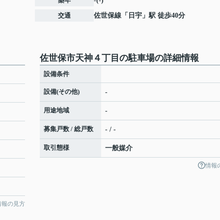
築年
-(-)
交通
佐世保線
「
日宇
」駅 徒歩40分
佐世保市天神４丁目の駐車場の詳細情報
設備条件
設備(その他)
-
用途地域
-
募集戸数 / 総戸数
- / -
取引態様
一般媒介
情報
情報の見方