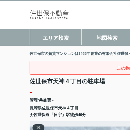
エリア検索
地図検索
佐世保市の賃貸マンションは1966年創業の有限会社佐世保
この物
佐世保市天神４丁目の駐車場
-
管理/共益費 -
長崎県
佐世保市
天神
４丁目
佐世保線「日宇」駅徒歩40分
1
/
1